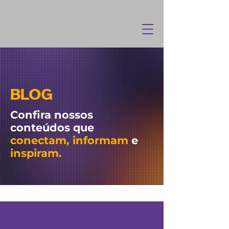
BLOG
Confira nossos
conteúdos que
conectam, informam
e
inspiram.