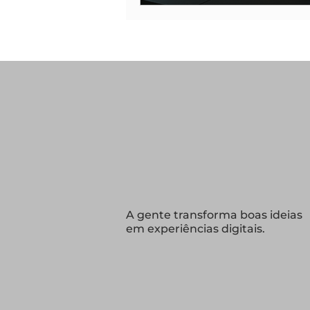
A gente transforma boas ideias
em experiências digitais.