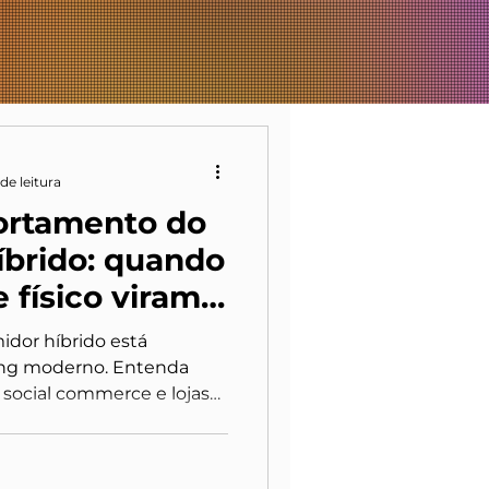
de leitura
ortamento do
íbrido: quando
e físico viram
dor híbrido está
ing moderno. Entenda
social commerce e lojas
o adaptar sua narrativa
nada integrada entre