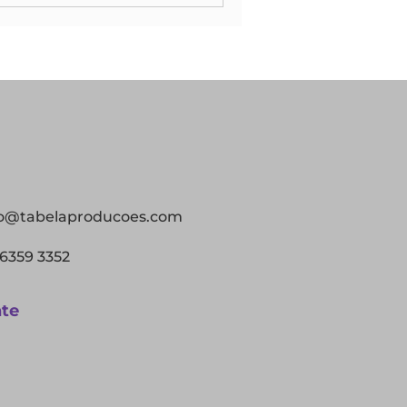
o@tabelaproducoes.com
96359 3352
nte