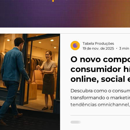
Tabela Produções
19 de nov. de 2025
3 min 
O novo comp
consumidor h
online, social 
uma coisa só
Descubra como o consumi
transformando o market
tendências omnichannel, 
conectadas e aprenda com
de marca a essa nova jor
digital, social e físico.