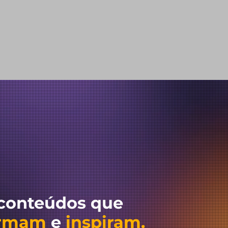
 conteúdos que
ormam
e
inspiram.