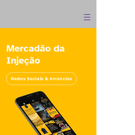
Mercadão da
Injeção
Redes Sociais & Anúncios