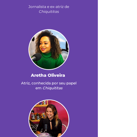
Jornalista e ex-atriz de
Chiquititas
Aretha Oliveira
Atriz, conhecida por seu papel
em
Chiquititas