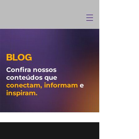
BLOG
Confira nossos
conteúdos que
conectam, informam
e
inspiram.