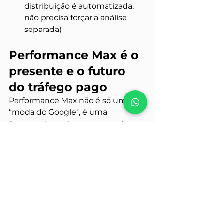
distribuição é automatizada, 
não precisa forçar a análise 
separada)
Performance Max é o 
presente e o futuro 
do tráfego pago
Performance Max não é só uma 
“moda do Google”, é uma 
ferramenta poderosa que, se bem 
utilizada, 
reduz esforço 
operacional, potencializa a 
performance e entrega resultados 
mais rápidos.
 Mas isso exige 
estratégia, criatividade e análise 
inteligente.
Se você quer sair do básico e usar 
o Google Ads de verdade para 