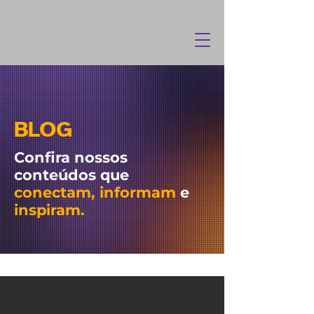
BLOG
Confira nossos
conteúdos que
conectam, informam
e
inspiram.